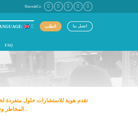
HaweahCo
اتصل بنا
ANGUAGE:
الطلب
FAQ
تقدم هوية للاستشارات حلول متفردة ل
المخاطر ونسبة عاليه من النجاح وتطويره مستقبلا مع وضع خطط استراتيجه مدروسة .